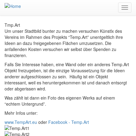
Skip
Toggl
to
navig
main
content
T
mp.Art
Um unser Stadtbild bunter zu machen versuchen Künstlx des
Vereins im Rahmen des Projekts “Temp.Art” unentgeltlich ihre
Ideen an dazu freigegebenen Flächen umzusetzen. Die
anfallenden Kosten versuchen wir selbst über Spenden zu
finanzieren.
Falls Sie Interesse haben, eine Wand oder ein anderes Temp.Art
Objekt freizugeben, ist die einzige Voraussetzung für die Ideen
anderer aufgeschlossen zu sein. Häufig ist ein Objekt
interessant, weil es heruntergekommen ist und danach entsorgt
oder abgerissen wird.
Was zählt ist dann ein Foto des eigenen Werks auf einem
“echtem Untergrund”.
Mehr Infos unter:
www.TempArt.eu
oder
Facebook - Temp.Art