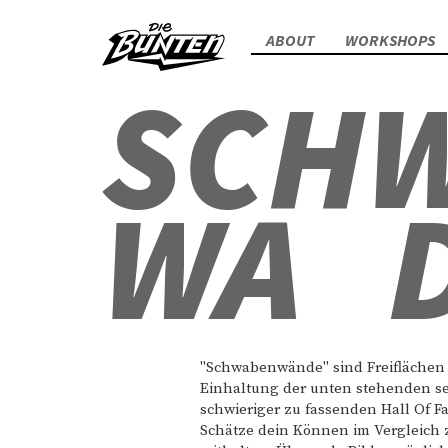
MAIN
Skip
ABOUT
WORKSHOPS
to
NAVIGATION
main
SCH
content
WA
"Schwabenwände" sind Freiflächen f
Einhaltung der unten stehenden sec
schwieriger zu fassenden Hall Of F
Schätze dein Können im Vergleich z