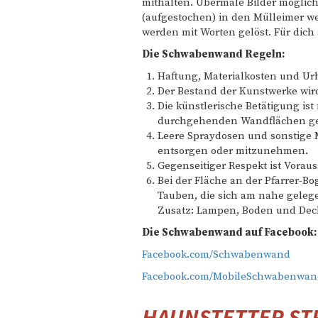
mithalten. Übermale Bilder möglichs
(aufgestochen) in den Mülleimer wer
werden mit Worten gelöst. Für dich a
Die Schwabenwand Regeln:
Haftung, Materialkosten und Urh
Der Bestand der Kunstwerke wird
Die künstlerische Betätigung is
durchgehenden Wandflächen ges
Leere Spraydosen und sonstige M
entsorgen oder mitzunehmen.
Gegenseitiger Respekt ist Vorau
Bei der Fläche an der Pfarrer-Bo
Tauben, die sich am nahe geleg
Zusatz: Lampen, Boden und Deck
Die Schwabenwand auf Facebook:
Facebook.com/Schwabenwand
Facebook.com/MobileSchwabenwan
HAUNSTETTER STR