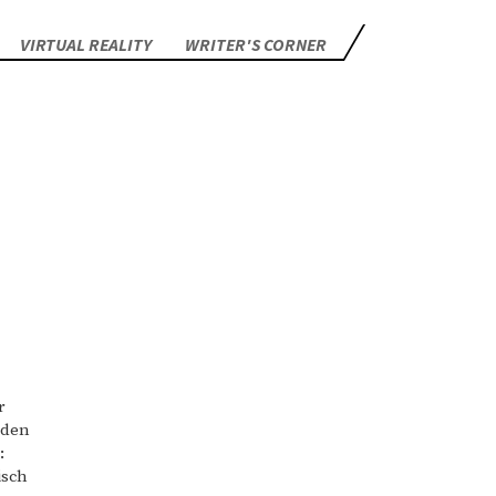
VIRTUAL REALITY
WRITER'S CORNER
r
 den
:
isch