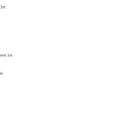
Ort
sen zu
ie