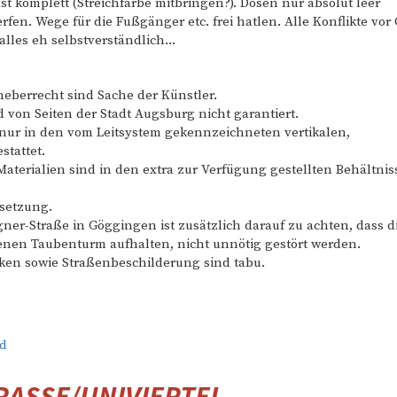
t komplett (Streichfarbe mitbringen?). Dosen nur absolut leer
fen. Wege für die Fußgänger etc. frei hatlen. Alle Konflikte vor 
lles eh selbstverständlich...
eberrecht sind Sache der Künstler.
 von Seiten der Stadt Augsburg nicht garantiert.
t nur in den vom Leitsystem gekennzeichneten vertikalen,
tattet.
aterialien sind in den extra zur Verfügung gestellten Behältnis
ssetzung.
gner-Straße in Göggingen ist zusätzlich darauf zu achten, dass d
enen Taubenturm aufhalten, nicht unnötig gestört werden.
en sowie Straßenbeschilderung sind tabu.
d
ASSE/UNIVIERTEL